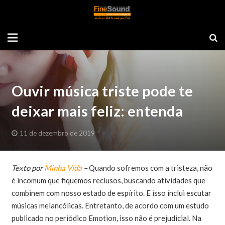
Ouvir música triste pode te
deixar mais feliz: entenda
11 de dezembro de 2019
Texto por
Minha Vida
–
Quando sofremos com a tristeza, não
é incomum que fiquemos reclusos, buscando atividades que
combinem com nosso estado de espírito. E isso inclui escutar
músicas melancólicas. Entretanto, de acordo com um estudo
publicado no periódico Emotion, isso não é prejudicial. Na