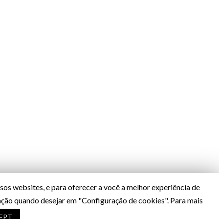
os websites, e para oferecer a você a melhor experiência de
ração quando desejar em "Configuração de cookies". Para mais
Desenvolvido por
A&P WEB
EPT