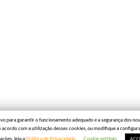
o para garantir o funcionamento adequado e a segurança dos noss
de acordo com a utilização desses cookies, ou modifique a configu
ações, leia a
Política de Privacidade
.
Cookie settings
ACC