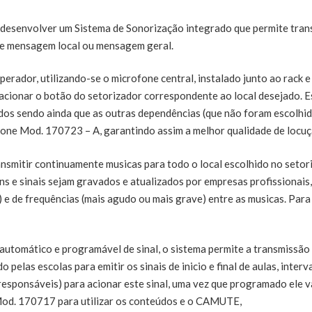
desenvolver um Sistema de Sonorização integrado que permite tran
re mensagem local ou mensagem geral.
erador, utilizando-se o microfone central, instalado junto ao rack e
 acionar o botão do setorizador correspondente ao local desejado. 
dos sendo ainda que as outras dependências (que não foram escolhid
ne Mod. 170723 – A, garantindo assim a melhor qualidade de locuçã
ansmitir continuamente musicas para todo o local escolhido no setor
e sinais sejam gravados e atualizados por empresas profissionais, 
) e de frequências (mais agudo ou mais grave) entre as musicas. Pa
automático e programável de sinal, o sistema permite a transmissão
o pelas escolas para emitir os sinais de inicio e final de aulas, inter
esponsáveis) para acionar este sinal, uma vez que programado ele vai
 Mod. 170717 para utilizar os conteúdos e o CAMUTE,