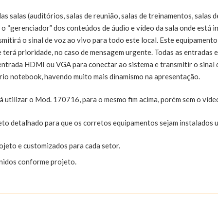
s salas (auditórios, salas de reunião, salas de treinamentos, salas d
o “gerenciador” dos conteúdos de áudio e vídeo da sala onde está ins
mitirá o sinal de voz ao vivo para todo este local. Este equipamento
ue terá prioridade, no caso de mensagem urgente. Todas as entradas
ntrada HDMI ou VGA para conectar ao sistema e transmitir o sinal d
prio notebook, havendo muito mais dinamismo na apresentação.
 utilizar o Mod. 170716, para o mesmo fim acima, porém sem o víde
eto detalhado para que os corretos equipamentos sejam instalados u
jeto e customizados para cada setor.
nidos conforme projeto.