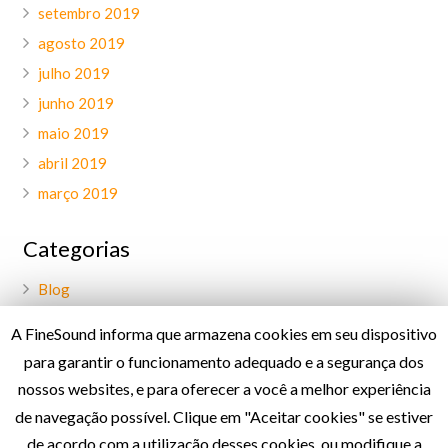
setembro 2019
agosto 2019
julho 2019
junho 2019
maio 2019
abril 2019
março 2019
Categorias
Blog
Geral
A FineSound informa que armazena cookies em seu dispositivo
Palavra do CEO
para garantir o funcionamento adequado e a segurança dos
Projetos
nossos websites, e para oferecer a você a melhor experiência
de navegação possível. Clique em "Aceitar cookies" se estiver
de acordo com a utilização desses cookies, ou modifique a
Política de Privacidade