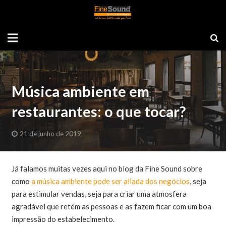
Música ambiente em
restaurantes: o que tocar?
21 de junho de 2019
Já falamos muitas vezes aqui no blog da Fine Sound sobre
como
a música ambiente pode ser aliada dos negócios
, seja
para estimular vendas, seja para criar uma atmosfera
agradável que retém as pessoas e as fazem ficar com um boa
impressão do estabelecimento.