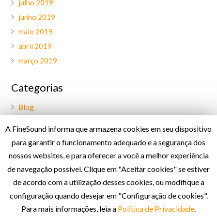
julho 2019
junho 2019
maio 2019
abril 2019
março 2019
Categorias
Blog
Geral
A FineSound informa que armazena cookies em seu dispositivo
Palavra do CEO
para garantir o funcionamento adequado e a segurança dos
Projetos
nossos websites, e para oferecer a você a melhor experiência
de navegação possível. Clique em "Aceitar cookies" se estiver
de acordo com a utilização desses cookies, ou modifique a
Política de Privacidade
configuração quando desejar em "Configuração de cookies".
Para mais informações, leia a
Política de Privacidade
.