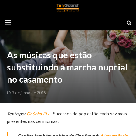
As músicas que estão
substituindo a marcha nupcial
no casamento
3 de junho de 2019
Texto por
Gaúcha ZH
–
Sucessos do pop estão cada vez mais
presentes nas cerimônias.
Confira também no blog da Fine Sound:
A importância