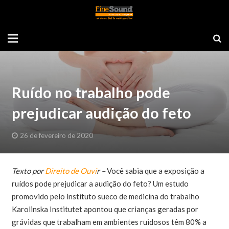
Ruído no trabalho pode
prejudicar audição do feto
26 de fevereiro de 2020
Texto por
Direito de Ouvi
r –
Você sabia que a exposição a
ruídos pode prejudicar a audição do feto? Um estudo
promovido pelo instituto sueco de medicina do trabalho
Karolinska Institutet apontou que crianças geradas por
grávidas que trabalham em ambientes ruidosos têm 80% a