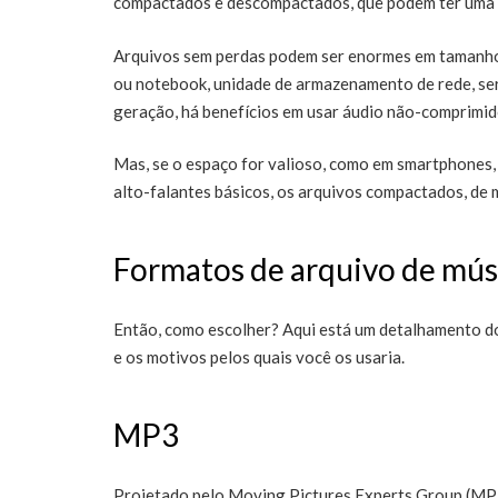
compactados e descompactados, que podem ter uma 
Arquivos sem perdas podem ser enormes em tamanho
ou notebook, unidade de armazenamento de rede, serv
geração, há benefícios em usar áudio não-comprimid
Mas, se o espaço for valioso, como em smartphones, t
alto-falantes básicos, os arquivos compactados, de 
Formatos de arquivo de mús
Então, como escolher? Aqui está um detalhamento do
e os motivos pelos quais você os usaria.
MP3
Projetado pelo Moving Pictures Experts Group (MP