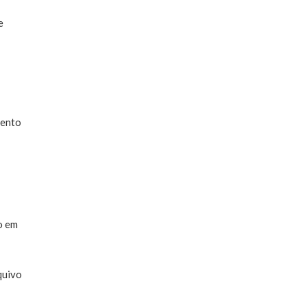
e
mento
o em
quivo