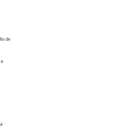
ão de
ra
cê