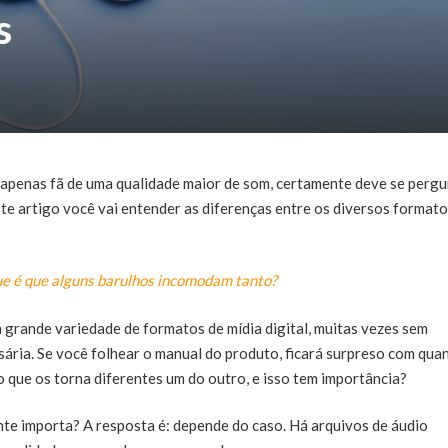
s
u apenas fã de uma qualidade maior de som, certamente deve se pergu
ste artigo você vai entender as diferenças entre os diversos formato
ue é que alguns barulhos incomodam tanto?
a grande variedade de formatos de mídia digital, muitas vezes sem
ária. Se você folhear o manual do produto, ficará surpreso com qua
o que os torna diferentes um do outro, e isso tem importância?
nte importa? A resposta é: depende do caso. Há arquivos de áudio