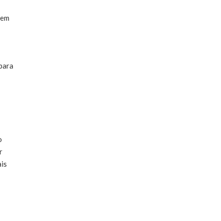
(em
 para
o
r
ais