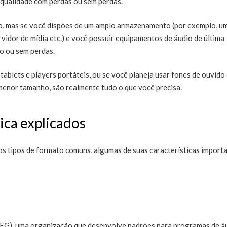
qualidade com perdas ou sem perdas.
, mas se você dispões de um amplo armazenamento (por exemplo, u
idor de mídia etc.) e você possuir equipamentos de áudio de última
o ou sem perdas.
ablets e players portáteis, ou se você planeja usar fones de ouvido
menor tamanho, são realmente tudo o que você precisa.
ica explicados
s tipos de formato comuns, algumas de suas características import
EG), uma organização que desenvolve padrões para programas de á