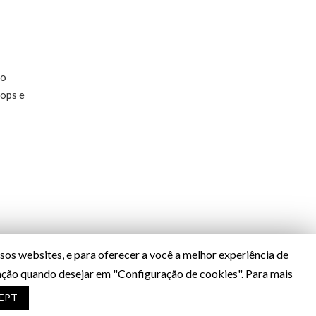
do
hops e
os websites, e para oferecer a você a melhor experiência de
ração quando desejar em "Configuração de cookies". Para mais
Desenvolvido por
A&P WEB
EPT